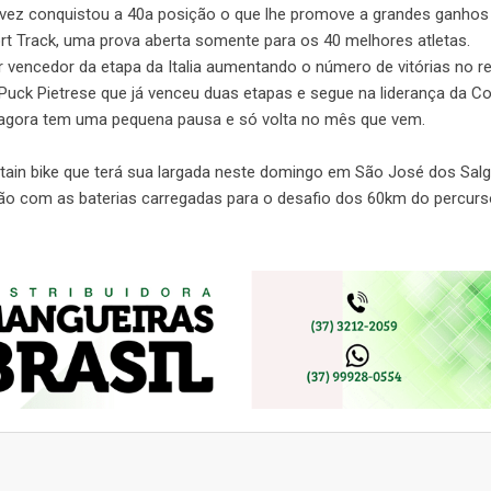
a vez conquistou a 40a posição o que lhe promove a grandes ganhos
ort Track, uma prova aberta somente para os 40 melhores atletas.
 vencedor da etapa da Italia aumentando o número de vitórias no r
Puck Pietrese que já venceu duas etapas e segue na liderança da C
o agora tem uma pequena pausa e só volta no mês que vem.
tain bike que terá sua largada neste domingo em São José dos Sal
stão com as baterias carregadas para o desafio dos 60km do percurs