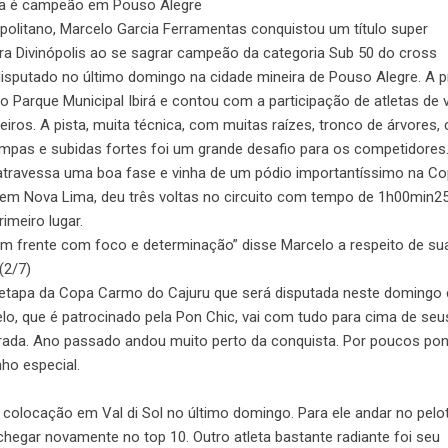
ia é campeão em Pouso Alegre
nopolitano, Marcelo Garcia Ferramentas conquistou um título super
ra Divinópolis ao se sagrar campeão da categoria Sub 50 do cross
 disputado no último domingo na cidade mineira de Pouso Alegre. A 
no Parque Municipal Ibirá e contou com a participação de atletas de 
eiros. A pista, muita técnica, com muitas raízes, tronco de árvores,
mpas e subidas fortes foi um grande desafio para os competidores
atravessa uma boa fase e vinha de um pódio importantíssimo na C
, em Nova Lima, deu três voltas no circuito com tempo de 1h00min2
imeiro lugar.
 em frente com foco e determinação” disse Marcelo a respeito de su
(2/7)
a etapa da Copa Carmo do Cajuru que será disputada neste domingo
o, que é patrocinado pela Pon Chic, vai com tudo para cima de seu
ada. Ano passado andou muito perto da conquista. Por poucos po
ho especial.
a colocação em Val di Sol no último domingo. Para ele andar no pelo
chegar novamente no top 10. Outro atleta bastante radiante foi seu