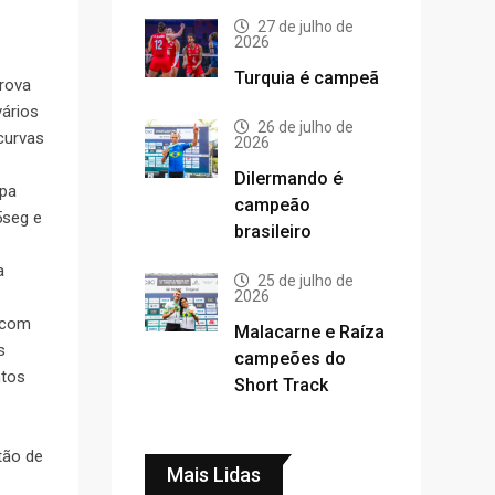
27 de julho de
2026
Turquia é campeã
prova
vários
26 de julho de
 curvas
2026
.
Dilermando é
opa
campeão
5seg e
brasileiro
a
25 de julho de
2026
 com
Malacarne e Raíza
s
campeões do
ntos
Short Track
tão de
Mais Lidas