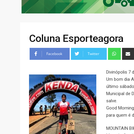
Coluna Esporteagora
Facebook
Twitter
Divinópolis 7 
Um bom dia Al
último sábad
Municipal de D
salve.
Good Morning 
para quem é d
MOUNTAIN BI