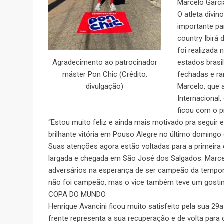
Marcelo Garc
O atleta divi
importante pa
country Ibirá
foi realizada 
estados brasil
Agradecimento ao patrocinador
fechadas e ra
máster Pon Chic (Crédito:
Marcelo, que 
divulgação)
Internacional
ficou com o pr
“Estou muito feliz e ainda mais motivado pra seguir
brilhante vitória em Pouso Alegre no último domingo 
Suas atenções agora estão voltadas para a primeir
largada e chegada em São José dos Salgados. Marcel
adversários na esperança de ser campeão da tempor
não foi campeão, mas o vice também teve um gostin
COPA DO MUNDO
Henrique Avancini ficou muito satisfeito pela sua 29
frente representa a sua recuperação e de volta para 