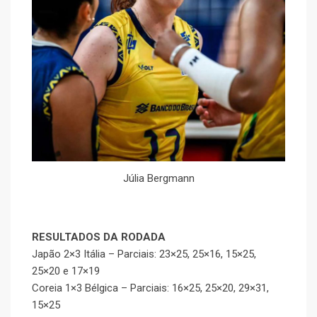
Júlia Bergmann
RESULTADOS DA RODADA
Japão 2×3 Itália – Parciais: 23×25, 25×16, 15×25,
25×20 e 17×19
Coreia 1×3 Bélgica – Parciais: 16×25, 25×20, 29×31,
15×25