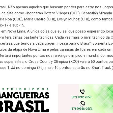
 Brasil. Não apenas aqueles que buscam pontos para estar nos Jogos
ia de elite como Jhonnatan Botero Villegas (COL), Sebastián Miranda 
María Roa (COL), Maria Castro (CHI), Evelyn Muñoz (CHI), como tamb
sub-17 e sub-15.
em Nova Lima. A única coisa que eu sei que posso esperar do local
m terá trilhas bastante técnicas. Cada vez mais o nível técnico da 
 certeza que temos a cada viagem nossa para o Brasil”, comenta Ev
títulos da etapa de Nova Lima e pelas camisas de líderes em cada u
fertará importantes pontos nos rankings olímpico e mundial do mou
as super elites, o Cross Country Olímpico (XCO) valerá 60 pontos pa
sse 1. Já no domingo (25), mais 10 pontos estarão no Short Track 