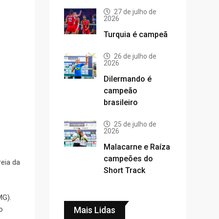
27 de julho de
2026
Turquia é campeã
26 de julho de
2026
Dilermando é
campeão
brasileiro
25 de julho de
2026
Malacarne e Raíza
campeões do
reia da
Short Track
MG).
Mais Lidas
o