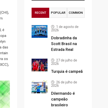
(CHI),
RECENT
POPULAR
COMMON
ém
1 de agosto de
, é
2026
Copa
Dobradinha da
elyn
Scott Brasil na
ma das
Estrada Real
ntain
ra os
27 de julho de
2026
(XCC),
Turquia é campeã
26 de julho de
2026
Dilermando é
campeão
brasileiro