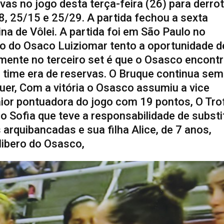
as no jogo desta terça-feira (26) para derrot
18, 25/15 e 25/29. A partida fechou a sexta
na de Vôlei. A partida foi em São Paulo no
co do Osaco Luiziomar tento a oportunidade d
omente no terceiro set é que o Osasco encont
o time era de reservas. O Bruque continua sem
uer, Com a vitória o Osasco assumiu a vice
maior pontuadora do jogo com 19 pontos, O Tro
co Sofia que teve a responsabilidade de substi
s arquibancadas e sua filha Alice, de 7 anos,
libero do Osasco,