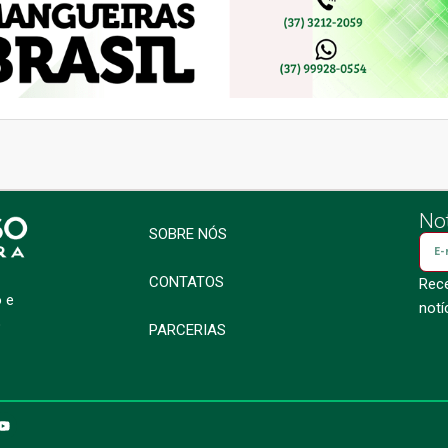
Not
SOBRE NÓS
CONTATOS
Rece
o e
notí
o
PARCERIAS