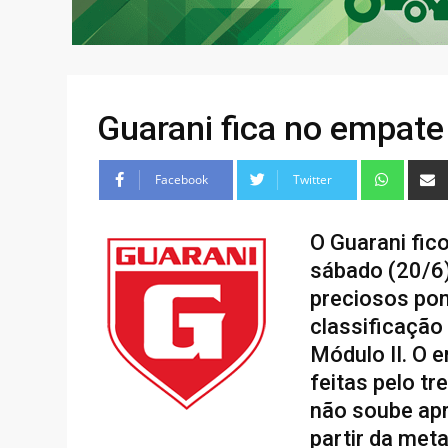
Guarani fica no empat
Facebook
Twitter
O Guarani fic
sábado (20/6)
preciosos pon
classificação
Módulo II. O 
feitas pelo t
não soube apr
partir da met