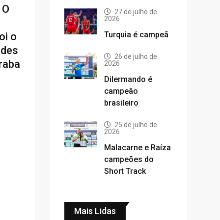
 O
27 de julho de
2026
Turquia é campeã
oi o
edes
26 de julho de
raba
2026
Dilermando é
campeão
brasileiro
25 de julho de
,
2026
Malacarne e Raíza
campeões do
Short Track
Mais Lidas