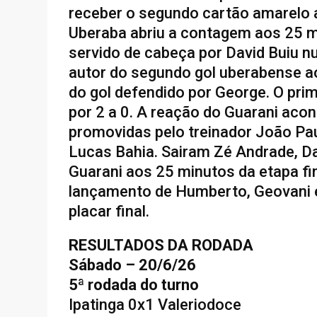
receber o segundo cartão amarelo 
Uberaba abriu a contagem aos 25 m
servido de cabeça por David Buiu nu
autor do segundo gol uberabense a
do gol defendido por George. O pr
por 2 a 0. A reação do Guarani ac
promovidas pelo treinador João Pa
Lucas Bahia. Sairam Zé Andrade, Dani
Guarani aos 25 minutos da etapa fi
lançamento de Humberto, Geovani e
placar final.
RESULTADOS DA RODADA
Sábado – 20/6/26
5ª rodada do turno
Ipatinga 0x1 Valeriodoce