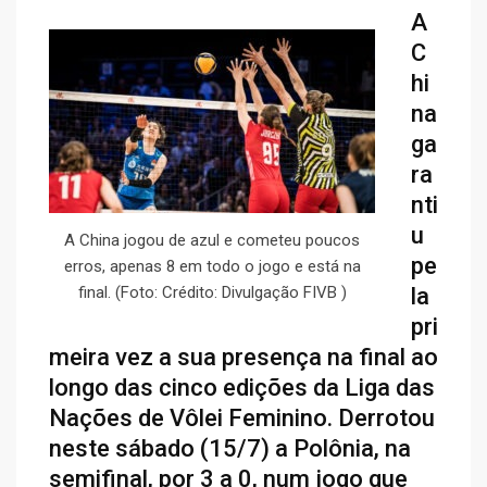
A
C
hi
na
ga
ra
nti
u
A China jogou de azul e cometeu poucos
pe
erros, apenas 8 em todo o jogo e está na
final. (Foto: Crédito: Divulgação FIVB )
la
pri
meira vez a sua presença na final ao
longo das cinco edições da Liga das
Nações de Vôlei Feminino. Derrotou
neste sábado (15/7) a Polônia, na
semifinal, por 3 a 0, num jogo que