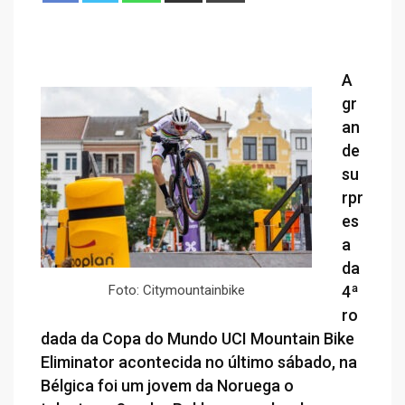
A
gr
an
de
su
rpr
es
a
da
Foto: Citymountainbike
4ª
ro
dada da Copa do Mundo UCI Mountain Bike
Eliminator acontecida no último sábado, na
Bélgica foi um jovem da Noruega o