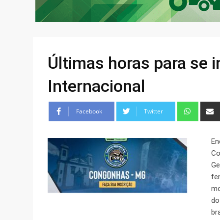
Últimas horas para se i
Internacional
Facebook
Twitter
En
Co
Ge
fe
mo
do
bra