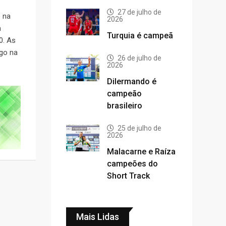
27 de julho de
o na
2026
m
Turquia é campeã
0. As
go na
26 de julho de
2026
Dilermando é
campeão
brasileiro
25 de julho de
2026
Malacarne e Raíza
campeões do
Short Track
Mais Lidas