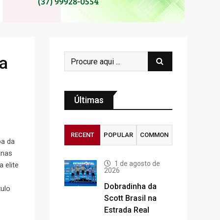
pa
Últimas
RECENT
POPULAR
COMMON
pa da
inas
1 de agosto de
 elite
2026
Dobradinha da
tulo
Scott Brasil na
Estrada Real