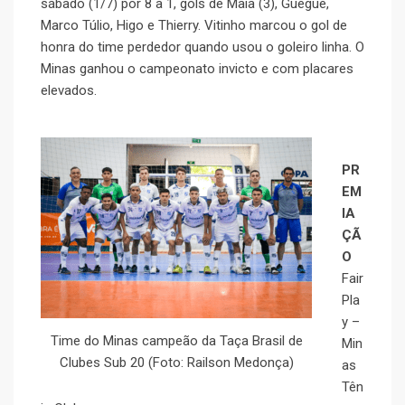
sábado (1/7) por 8 a 1, gols de Maia (3), Guegue,
Marco Túlio, Higo e Thierry. Vitinho marcou o gol de
honra do time perdedor quando usou o goleiro linha. O
Minas ganhou o campeonato invicto e com placares
elevados.
PR
EM
IA
ÇÃ
O
Fair
Pla
y –
Time do Minas campeão da Taça Brasil de
Min
Clubes Sub 20 (Foto: Railson Medonça)
as
Tên