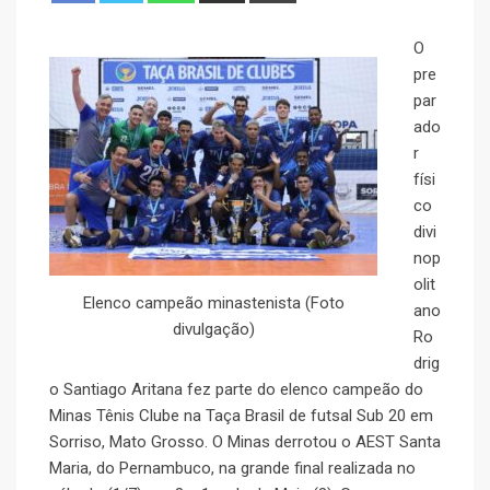
O
pre
par
ado
r
físi
co
divi
nop
olit
Elenco campeão minastenista (Foto
ano
divulgação)
Ro
drig
o Santiago Aritana fez parte do elenco campeão do
Minas Tênis Clube na Taça Brasil de futsal Sub 20 em
Sorriso, Mato Grosso. O Minas derrotou o AEST Santa
Maria, do Pernambuco, na grande final realizada no