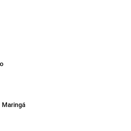
ro
– Maringá