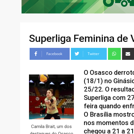
Superliga Feminina de 
Facebook
Twitter
O Osasco derrotou
(18/1) no Ginási
25/22. O resulta
Superliga com 2
feira quando enf
O Brasília mostr
nos momentos dec
Camila Brait, um dos
chegou a 21 a 21
destaques do Osasco