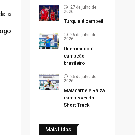
27 de julho de
2026
da a
Turquia é campeã
jogo
26 de julho de
e
2026
Dilermando é
campeão
brasileiro
25 de julho de
2026
Malacarne e Raíza
campeões do
Short Track
Mais Lidas