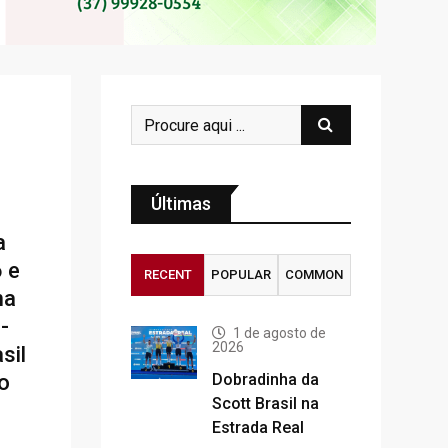
Últimas
a
6 e
RECENT
POPULAR
COMMON
na
-
1 de agosto de
2026
sil
o
Dobradinha da
Scott Brasil na
Estrada Real