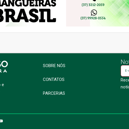
Not
SOBRE NÓS
CONTATOS
Rece
o e
notí
o
PARCERIAS