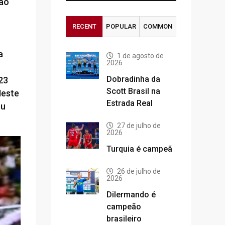
não
RECENT
POPULAR
COMMON
a
1 de agosto de
2026
Dobradinha da
 23
Scott Brasil na
Neste
Estrada Real
éu
27 de julho de
2026
Turquia é campeã
26 de julho de
2026
Dilermando é
campeão
brasileiro