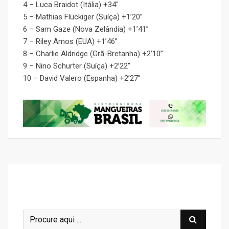
4 – Luca Braidot (Itália) +34″
5 – Mathias Flückiger (Suíça) +1’20”
6 – Sam Gaze (Nova Zelândia) +1’41”
7 – Riley Amos (EUA) +1’46”
8 – Charlie Aldridge (Grã-Bretanha) +2’10”
9 – Nino Schurter (Suíça) +2’22”
10 – David Valero (Espanha) +2’27”