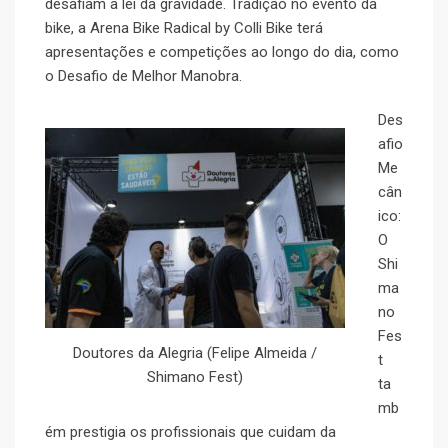
desafiam a lei da gravidade. Tradição no evento da
bike, a Arena Bike Radical by Colli Bike terá
apresentações e competições ao longo do dia, como
o Desafio de Melhor Manobra.
Des
afio
Me
cân
ico:
O
Shi
ma
no
Fes
Doutores da Alegria (Felipe Almeida /
t
Shimano Fest)
ta
mb
ém prestigia os profissionais que cuidam da