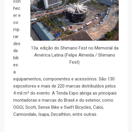
con
hec
er e
co
mp
rar
des
13a. edição do Shimano Fest no Memorial da
de
América Latina (Felipe Almeida / Shimano
bik
Fest)
es
a
equipamentos, componentes e acessórios. São 130
expositores e mais de 220 marcas distribuídos pelos
4 mil m² do evento. A Tenda Expo abriga as principais
montadoras e marcas do Brasil e do exterior, como
OGGI, Scott, Sense Bike e Swift Bicycles, Caloi,
Cannondale, Isapa, Decathlon, entre outras.