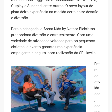
marcas como Oggi, Caloi, Cannondale, Groove, GTA,
Outplay e Sunpeed, entre outras. O novo layout de
pista deixa experiência na medida certa entre desafio
e diversão.
Para a criançada, a Arena Kids by Nathor Bicicletas
proporciona diversão e entretenimento. Com uma
variedade de atividades voltadas para os pequenos
ciclistas, o evento garante uma experiência
empolgante e segura, com realização da SP Hawks.
Ent
re
as
ativ
ida
des
,
des