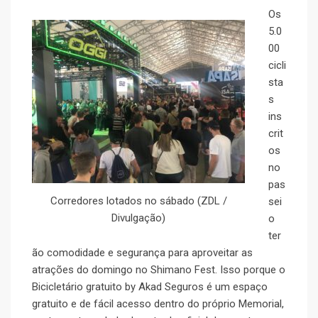
Os
5.0
00
cicli
sta
s
ins
crit
os
no
pas
Corredores lotados no sábado (ZDL /
sei
Divulgação)
o
ter
ão comodidade e segurança para aproveitar as
atrações do domingo no Shimano Fest. Isso porque o
Bicicletário gratuito by Akad Seguros é um espaço
gratuito e de fácil acesso dentro do próprio Memorial,