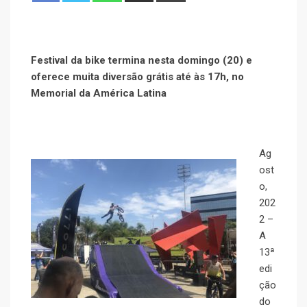
Festival da bike termina nesta domingo (20) e
oferece muita diversão grátis até às 17h, no
Memorial da América Latina
Ag
ost
o,
202
2 –
A
13ª
edi
ção
do