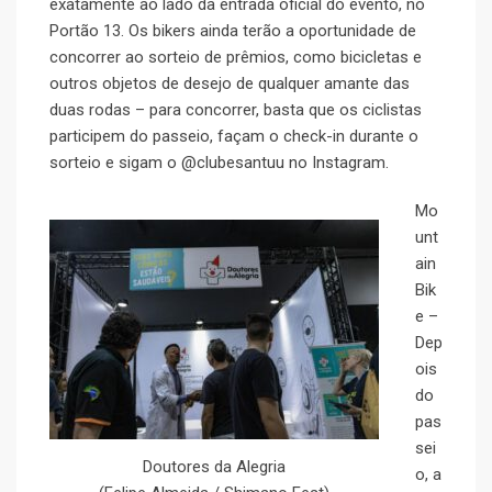
exatamente ao lado da entrada oficial do evento, no
Portão 13. Os bikers ainda terão a oportunidade de
concorrer ao sorteio de prêmios, como bicicletas e
outros objetos de desejo de qualquer amante das
duas rodas – para concorrer, basta que os ciclistas
participem do passeio, façam o check-in durante o
sorteio e sigam o @clubesantuu no Instagram.
Mo
unt
ain
Bik
e –
Dep
ois
do
pas
sei
Doutores da Alegria
o, a