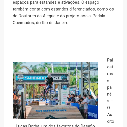
espaços para estandes e ativações. O espaço
também conta com estandes diferenciados, como os
do Doutores da Alegria e do projeto social Pedala
Queimados, do Rio de Janeiro.
Pal
est
ras
e
pai
néi
s –
O
Au
ditó
Lucas Borba, um dos favoritos do Desafio