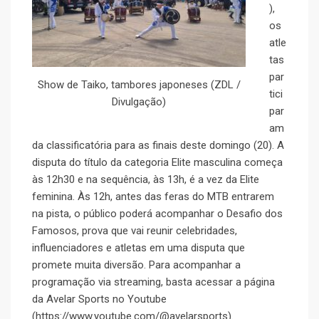
),
os
atle
tas
par
Show de Taiko, tambores japoneses (ZDL /
tici
Divulgação)
par
am
da classificatória para as finais deste domingo (20). A
disputa do título da categoria Elite masculina começa
às 12h30 e na sequência, às 13h, é a vez da Elite
feminina. Às 12h, antes das feras do MTB entrarem
na pista, o público poderá acompanhar o Desafio dos
Famosos, prova que vai reunir celebridades,
influenciadores e atletas em uma disputa que
promete muita diversão. Para acompanhar a
programação via streaming, basta acessar a página
da Avelar Sports no Youtube
(https://www.youtube.com/@avelarsports).