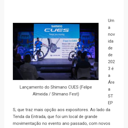
Um
a
nov
ida
de
de
202
3 é
a
Áre
Lançamento do Shimano CUES (Felipe
a
Almeida / Shimano Fest)
ST
EP
S, que traz mais opção aos expositores. Ao lado da
Tenda da Entrada, que foi um local de grande
movimentação no evento ano passado, com novos