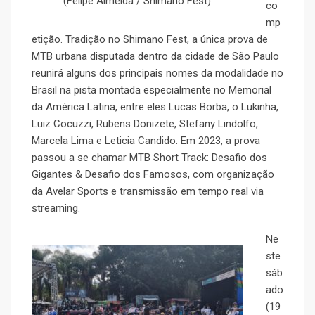
(Felipe Almeida / Shimano Fest)
co
mp
etição. Tradição no Shimano Fest, a única prova de
MTB urbana disputada dentro da cidade de São Paulo
reunirá alguns dos principais nomes da modalidade no
Brasil na pista montada especialmente no Memorial
da América Latina, entre eles Lucas Borba, o Lukinha,
Luiz Cocuzzi, Rubens Donizete, Stefany Lindolfo,
Marcela Lima e Leticia Candido. Em 2023, a prova
passou a se chamar MTB Short Track: Desafio dos
Gigantes & Desafio dos Famosos, com organização
da Avelar Sports e transmissão em tempo real via
streaming.
Ne
ste
sáb
ado
(19