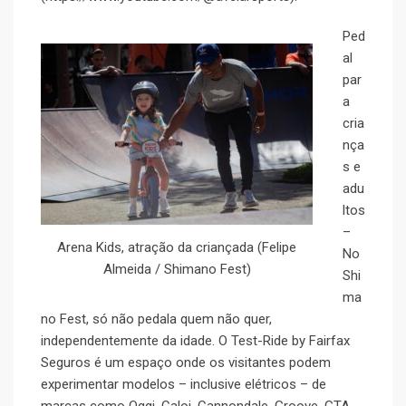
Ped
al
par
a
cria
nça
s e
adu
ltos
–
Arena Kids, atração da criançada (Felipe
No
Almeida / Shimano Fest)
Shi
ma
no Fest, só não pedala quem não quer,
independentemente da idade. O Test-Ride by Fairfax
Seguros é um espaço onde os visitantes podem
experimentar modelos – inclusive elétricos – de