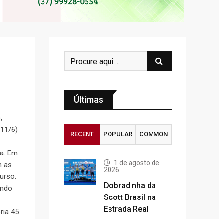
Últimas
,
(11/6)
RECENT
POPULAR
COMMON
ra. Em
1 de agosto de
m as
2026
curso.
Dobradinha da
ando
Scott Brasil na
Estrada Real
ria 45