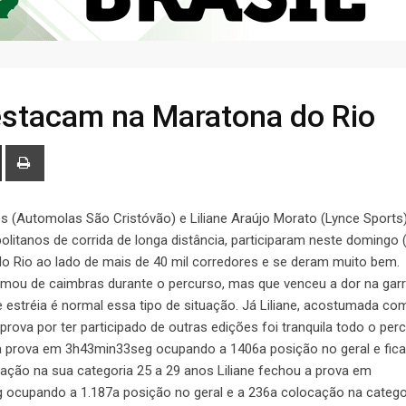
estacam na Maratona do Rio
s (Automolas São Cristóvão) e Liliane Araújo Morato (Lynce Sports)
politanos de corrida de longa distância, participaram neste domingo 
o Rio ao lado de mais de 40 mil corredores e se deram muito bem.
mou de caimbras durante o percurso, mas que venceu a dor na gar
e estréia é normal essa tipo de situação. Já Liliane, acostumada co
rova por ter participado de outras edições foi tranquila todo o per
a prova em 3h43min33seg ocupando a 1406a posição no geral e fic
ação na sua categoria 25 a 29 anos Liliane fechou a prova em
ocupando a 1.187a posição no geral e a 236a colocação na catego