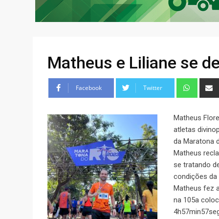
Matheus e Liliane se d
Facebook
Twitter
Matheus Flore
atletas divino
da Maratona d
Matheus recla
se tratando d
condições da p
Matheus fez 
na 105a coloc
4h57min57seg 