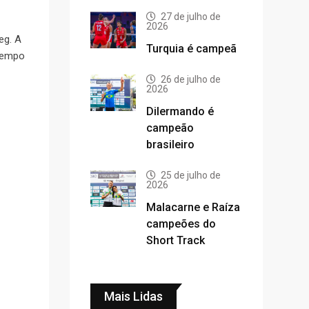
27 de julho de
2026
eg. A
Turquia é campeã
tempo
26 de julho de
2026
Dilermando é
campeão
brasileiro
25 de julho de
2026
Malacarne e Raíza
campeões do
Short Track
Mais Lidas