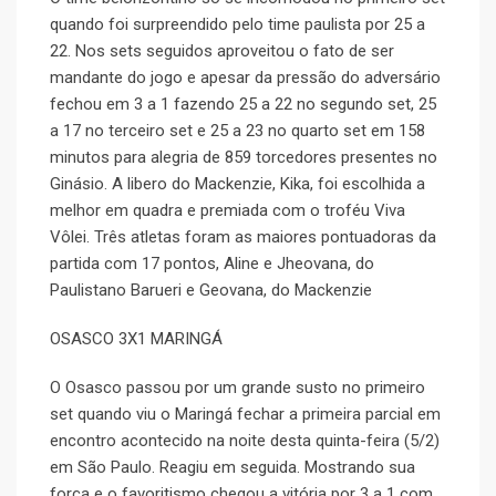
quando foi surpreendido pelo time paulista por 25 a
22. Nos sets seguidos aproveitou o fato de ser
mandante do jogo e apesar da pressão do adversário
fechou em 3 a 1 fazendo 25 a 22 no segundo set, 25
a 17 no terceiro set e 25 a 23 no quarto set em 158
minutos para alegria de 859 torcedores presentes no
Ginásio. A libero do Mackenzie, Kika, foi escolhida a
melhor em quadra e premiada com o troféu Viva
Vôlei. Três atletas foram as maiores pontuadoras da
partida com 17 pontos, Aline e Jheovana, do
Paulistano Barueri e Geovana, do Mackenzie
OSASCO 3X1 MARINGÁ
O Osasco passou por um grande susto no primeiro
set quando viu o Maringá fechar a primeira parcial em
encontro acontecido na noite desta quinta-feira (5/2)
em São Paulo. Reagiu em seguida. Mostrando sua
força e o favoritismo chegou a vitória por 3 a 1 com