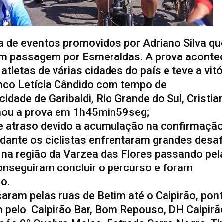
gia de eventos promovidos por Adriano Silva qu
m passagem por Esmeraldas. A prova aconte
tletas de várias cidades do país e teve a vitó
anco Letícia Cândido com tempo de
dade de Garibaldi, Rio Grande do Sul, Cristia
echou a prova em 1h45min59seg;
de atraso devido a acumulação na confirmaçã
ldante os ciclistas enfrentaram grandes desa
, na região da Varzea das Flores passando pel
conseguiram concluir o percurso e foram
o.
caram pelas ruas de Betim até o Caipirão, pon
am pelo Caipirão Bar, Bom Repouso, DH Caipirã