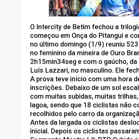
O Intercity de Betim fechou a trilo
começou em Onça do Pitangui e co
no último domingo (1/9) reuniu 523 a
no feminino da mineira de Ouro Br
2h15min34seg e com o gaúcho, da ci
Luís Lazzari, no masculino. Ele f
A prova teve início com uma hora 
inscrições. Debaixo de um sol esca
com muitas subidas, muitas trilhas
lagoa, sendo que 18 ciclistas não 
recolhidos pelo carro da organizaçã
Antes da largada os ciclistas deslo
inicial. Depois os ciclistas passar