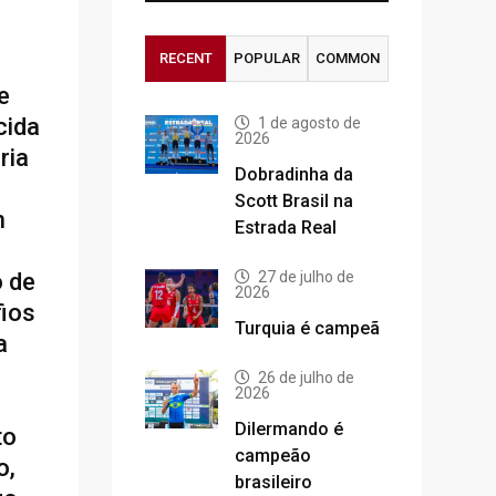
RECENT
POPULAR
COMMON
e
cida
1 de agosto de
2026
ria
Dobradinha da
Scott Brasil na
n
Estrada Real
o de
27 de julho de
2026
fios
Turquia é campeã
a
26 de julho de
2026
Dilermando é
to
campeão
o,
brasileiro