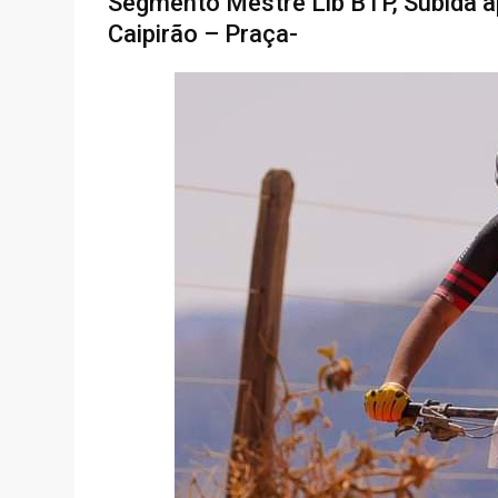
Segmento Mestre Lib BTP, Subida ap
Caipirão – Praça-