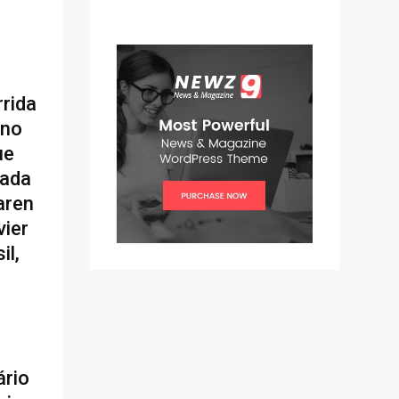
rrida
 no
ue
vada
aren
vier
il,
a
ário