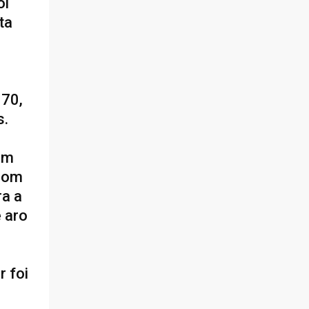
oi
ta
 70,
s.
em
 com
ra a
e aro
r foi