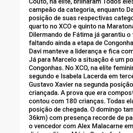
Couto, na elite, brilharam Todos el
campeão da categoria, enquanto Da
posição de suas respectivas catego
quarto no XCO e quinto na Maratona
Dilermando de Fátima já garantiu 
faltando ainda a etapa de Congonha
Davi manteve a liderança e fica co
Já para Marcelo a situação é um pou
Congonhas. No XCO, na elite femini
segundo e Isabela Lacerda em terce
Gustavo Xavier na segunda posição 
criançada. A prova que era composta
contou com 180 crianças. Todas el
posição de chegada. O domingo tam
36km) com presença recorde de part
o vencedor com Alex Malacarne em