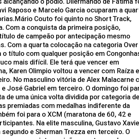
es alcançando o pódio. Dilermando de Fátima f
vi Raposo e Marcelo Garcia ocuparam a quar
rias.Mário Couto foi quinto no Short Track,
. Com a conquista da primeira posição,
o título de campeão por antecipação mesmo
s. Com a quarta colocação na categoria Over
m o título com qualquer posição em Congonha
co mais difícil. Ele terá que vencer em
na, Karen Olimpio voltou a vencer com Raíza 
iro. No masculino vitória de Alex Malacarne
e José Gabriel em terceiro. O domingo foi pa
 de uma única volta dividida por categoria d
as premiadas com medalhas indiferente da
bém foi para o XCM (maratona de 60, 42 e
icipantes. Na elite masculina, Gustavo Xavie
 segundo e Sherman Trezza em terceiro. O