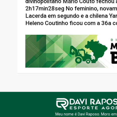
divinopolitano Mário Couto fechou
2h17min28seg No feminino, novamen
Lacerda em segundo e a chilena Yar
Heleno Coutinho ficou com a 36a c
Meu nome é Davi Raposo. Moro em