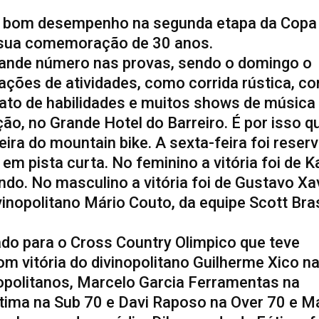
ram bom desempenho na segunda etapa da Copa
m sua comemoração de 30 anos.
nde número nas provas, sendo o domingo o
ções de atividades, como corrida rústica, co
ato de habilidades e muitos shows de música
ão, no Grande Hotel do Barreiro. É por isso q
eira do mountain bike. A sexta-feira foi reser
em pista curta. No feminino a vitória foi de K
o. No masculino a vitória foi de Gustavo Xa
nopolitano Mário Couto, da equipe Scott Bras
ado para o Cross Country Olimpico que teve
om vitória do divinopolitano Guilherme Xico n
nopolitanos, Marcelo Garcia Ferramentas na
tima na Sub 70 e Davi Raposo na Over 70 e M