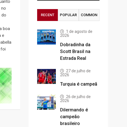
quanto
l no
a do
RECENT
POPULAR
COMMON
a boa
1 de agosto de
a e
2026
abella
Dobradinha da
foi
Scott Brasil na
Estrada Real
27 de julho de
2026
Turquia é campeã
26 de julho de
2026
Dilermando é
campeão
brasileiro