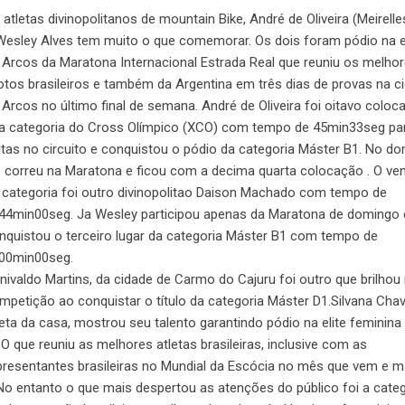
 atletas divinopolitanos de mountain Bike, André de Oliveira (Meirelle
Wesley Alves tem muito o que comemorar. Os dois foram pódio na 
 Arcos da Maratona Internacional Estrada Real que reuniu os melho
lotos brasileiros e também da Argentina em três dias de provas na c
 Arcos no último final de semana. André de Oliveira foi oitavo coloc
a categoria do Cross Olímpico (XCO) com tempo de 45min33seg par
ltas no circuito e conquistou o pódio da categoria Máster B1. No d
e correu na Maratona e ficou com a decima quarta colocação . O ve
 categoria foi outro divinopolitao Daison Machado com tempo de
44min00seg. Ja Wesley participou apenas da Maratona de domingo 
nquistou o terceiro lugar da categoria Máster B1 com tempo de
00min00seg.
nivaldo Martins, da cidade de Carmo do Cajuru foi outro que brilhou
mpetição ao conquistar o título da categoria Máster D1.Silvana Chav
leta da casa, mostrou seu talento garantindo pódio na elite feminina
O que reuniu as melhores atletas brasileiras, inclusive com as
presentantes brasileiras no Mundial da Escócia no mês que vem e m
No entanto o que mais despertou as atenções do público foi a categ