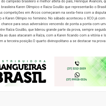
do campeão brasileiro e melhor atleta do país, Henrique Avancini, 
rasileira Karen Olímpico e Raiza Goulão que representarão o Brasi
 As competições em Arcos começaram na sexta-feira com a disput
ino e Karen Olímpio no feminino. No sábado aconteceu o XCO já com
a chance para seus adversários vencendo de ponta a ponta com um
ntre Raíza Goulão, que liderou grande parte da prova, sempre seguid
a as duas atacaram a Raíza, com a Karen ficando com a vitória e Is
 a terceira posição.O quarto divinopolitano a se destacar na prova 