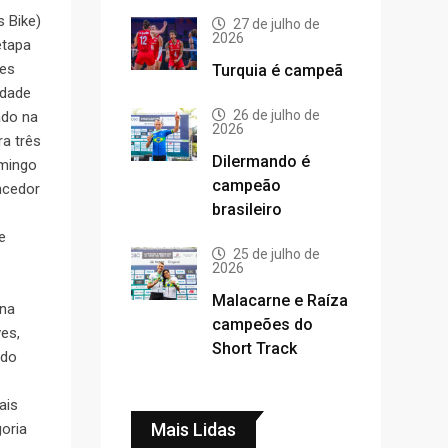
s Bike)
27 de julho de
2026
etapa
res
Turquia é campeã
idade
26 de julho de
ado na
2026
a três
Dilermando é
omingo
campeão
ncedor
brasileiro
e
25 de julho de
2026
Malacarne e Raíza
 na
campeões do
es,
Short Track
 do
ais
Mais Lidas
oria