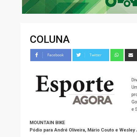
COLUNA
Facebook
Twitter
Di
Um
pr
Go
e 
MOUNTAIN BIKE
Pódio para André Oliveira, Mário Couto e Wesley